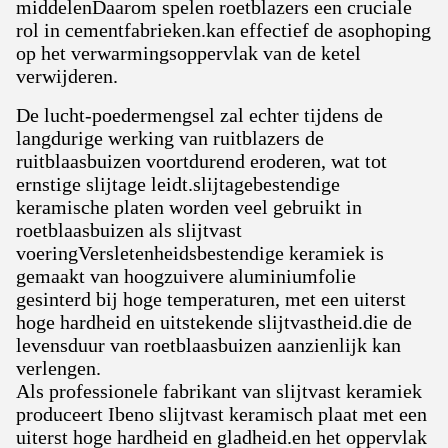
middelenDaarom spelen roetblazers een cruciale
rol in cementfabrieken.kan effectief de asophoping
op het verwarmingsoppervlak van de ketel
verwijderen.
De lucht-poedermengsel zal echter tijdens de
langdurige werking van ruitblazers de
ruitblaasbuizen voortdurend eroderen, wat tot
ernstige slijtage leidt.slijtagebestendige
keramische platen worden veel gebruikt in
roetblaasbuizen als slijtvast
voeringVersletenheidsbestendige keramiek is
gemaakt van hoogzuivere aluminiumfolie
gesinterd bij hoge temperaturen, met een uiterst
hoge hardheid en uitstekende slijtvastheid.die de
levensduur van roetblaasbuizen aanzienlijk kan
verlengen.
Als professionele fabrikant van slijtvast keramiek
produceert Ibeno slijtvast keramisch plaat met een
uiterst hoge hardheid en gladheid.en het oppervlak