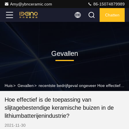
Amy@ybnceramic.com
86-15074879989
Chatten
Gevallen
Huis
>
Gevallen
>
recentste bedrijfgeval ongeveer Hoe effectief is de toepassing van slijtagebestendige keramische buizen in de lithiumbatterijenindustrie?
Hoe effectief is de toepassing van
slijtagebestendige keramische buizen in de
lithiumbatterijenindustrie?
2021-11-30