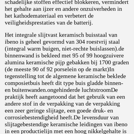
schadelijke stoffen effectief blokkeren, vermindert
het gehalte aan ijzer en andere onzuiverheden in
het kathodemateriaal en verbetert de
veiligheidsprestaties van de batterij.
Het integrale slijtvast keramisch buisstaal van
ibeno is geheel gevormd van 304 roestvrij staal
(integral warm buigen, niet-rechte buislassen).de
binnenwand is bekleed met 95 of 99 hoogzuivere
alumina keramische pijp gebakken bij 1700 graden
(de meeste 90 of 92 porselein op de markt)In
tegenstelling tot de algemene keramische beklede
composietbuis heeft dit type buis gladde binnen-
en buitenwanden.ongehinderde luchtstroomDe
praktijk heeft aangetoond dat het gebruik van een
andere stof in de verpakking van de verpakking
een zeer geringe slijtage, een goede druk- en
corrosiebestendigheid heeft.De levensduur van
slijtagebestendige keramische leidingen van ibeno
in een productielijn met een hoog nikkelgehalte is