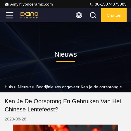
Amy@ybnceramic.com
86-15074879989
Chatten
Nieuws
Huis
>
Nieuws
>
Bedrijfnieuws ongeveer Ken je de oorsprong en gebruiken van het Chinese Lentefeest?
Ken Je De Oorsprong En Gebruiken Van Het
Chinese Lentefeest?
2023-08-28