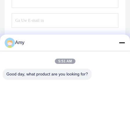
Amy
Verzend
5:51 AM
Good day, what product are you looking for?
Hunan Yibeinuo New Material Co., Ltd.
Amy@ybnceramic.com
86-15074879989
No. 2, Qingyuan South Road, Langli Industrial Park,