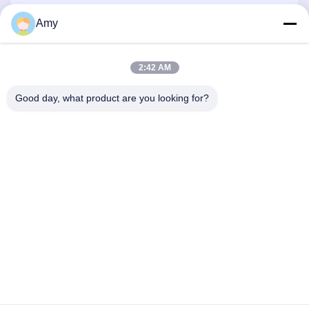
Amy
Verzend
2:42 AM
Good day, what product are you looking for?
Hunan Yibeinuo New Material Co., Ltd.
Amy@ybnceramic.com
86-15074879989
No. 2, Qingyuan South Road, Langli Industrial Park,
Changsha County, provincie Hunan
De Goede Kwaliteit van China Slijtvaste Ceramische Pijp