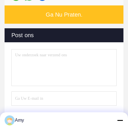
Ga Nu Praten.
Post ons
Amy
Verzend