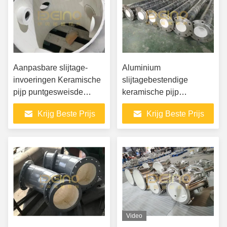
Aanpasbare slijtage-
Aluminium
invoeringen Keramische
slijtagebestendige
pijp puntgesweisde
keramische pijp
kaarttype
slijtagebestendige pijp
Krijg Beste Prijs
Krijg Beste Prijs
elleboog
Video