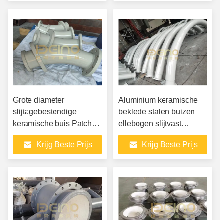
Grote diameter
Aluminium keramische
slijtagebestendige
beklede stalen buizen
keramische buis Patch
ellebogen slijtvast
keramische
maatwerk
Krijg Beste Prijs
Krijg Beste Prijs
composietpijp