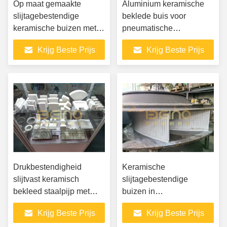
Op maat gemaakte
Aluminium keramische
slijtagebestendige
beklede buis voor
keramische buizen met
pneumatische
keramische bekleding
transportsystemen.
Krijg Beste Prijs
Krijg Beste Prijs
Elacera.
Drukbestendigheid
Keramische
slijtvast keramisch
slijtagebestendige
bekleed staalpijp met
buizen in
hoge slagsterkte
cementfabrieken
Krijg Beste Prijs
Krijg Beste Prijs