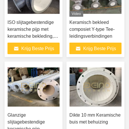
Video
ISO slijtagebestendige
Keramisch bekleed
keramische pijp met
composiet Y-type Tee-
keramische bekleding,
leidingsverbindingen
composiet Y-type tee
Krijg Beste Prijs
Krijg Beste Prijs
Glanzige
Dikte 10 mm Keramische
slijtagebestendige
buis met behuizing
keramische pijp