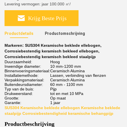
Levering vermogen: jaar 100.000 ㎡/
Krijg Beste Prijs
Productdetails
Productomschrijving
Markeren:
SUS304 Keramische beklede ellebogen
,
Corrosiebestendig keramisch bekleed ellebogen
,
Corrosiebestendig keramisch bekleed staalpijp
Duurzaamheid:
Hoog
Inwendige diameter:
10 mm-1200 mm
Binnenvoeringsmateriaal:
Ceramisch Alumina
Installatiemethode:
Lassen, verbinding van flenzen
Verpakkingsmateriaal:
Ceramisch Alumina
Buitendeursdiameter:
60 mm - 1100 mm
Typ van de buis:
Pijp
Drukweerstand:
tot en met 10 MPa
Grootte:
Op maat
Garantie:
1 jaar
SUS304 Keramische beklede ellebogen Keramische beklede
staalpijp Corrosiebestendigheid keramische behangpijp
Productbeschrijving