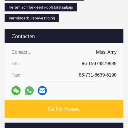
Keramisch bekleed koolstofstaalpijp
Verminderbuisbevestiging
Contacten
Contacten:
Miss. Amy
Tel.:
86-15074879989
Fax:
86-731-8639-6190
Ga Nu Praten.