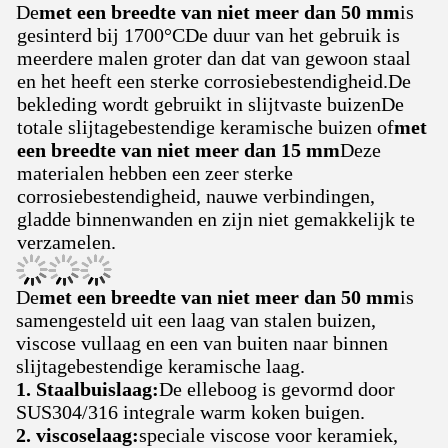
De
met een breedte van niet meer dan 50 mm
is
gesinterd bij 1700
°C
De duur van het gebruik is
meerdere malen groter dan dat van gewoon staal
en het heeft een sterke corrosiebestendigheid.De
bekleding wordt gebruikt in slijtvaste buizenDe
totale slijtagebestendige keramische buizen of
met
een breedte van niet meer dan 15 mm
Deze
materialen hebben een zeer sterke
corrosiebestendigheid, nauwe verbindingen,
gladde binnenwanden en zijn niet gemakkelijk te
verzamelen.
De
met een breedte van niet meer dan 50 mm
is
samengesteld uit een laag van stalen buizen,
viscose vullaag en een van buiten naar binnen
slijtagebestendige keramische laag.
1. Staalbuislaag:
De elleboog is gevormd door
SUS304/316 integrale warm koken buigen.
2. viscoselaag:
speciale viscose voor keramiek,