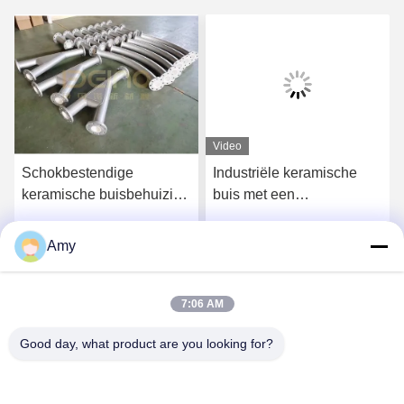
Video
Schokbestendige
Industriële keramische
keramische buisbehuizing
buis met een
met een behuizing van 10
slijtagebestrijdende
mm dikte
behuizing
Amy
Krijg Beste Prijs
Krijg Beste Prijs
7:06 AM
Good day, what product are you looking for?
Hunan Yibeinuo New Material Co., Ltd.