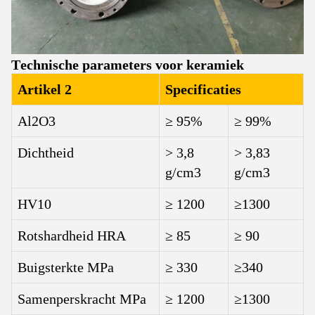
Technische parameters voor keramiek
Artikel 2
Specificaties
Al2O3
≥ 95%
≥ 99%
Dichtheid
> 3,8
> 3,83
g/cm3
g/cm3
HV10
≥ 1200
≥1300
Rotshardheid HRA
≥ 85
≥ 90
Buigsterkte MPa
≥ 330
≥340
Samenperskracht MPa
≥ 1200
≥1300