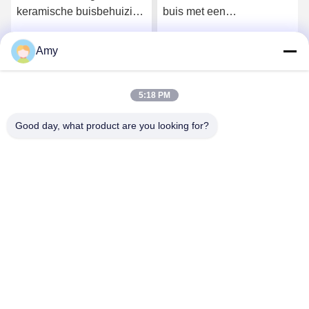
keramische buisbehuizing
buis met een
met een behuizing van 10
slijtagebestrijdende
mm dikte
behuizing
Amy
Krijg Beste Prijs
Krijg Beste Prijs
5:18 PM
Good day, what product are you looking for?
Hunan Yibeinuo New Material Co., Ltd.
Amy@ybnceramic.com
86-15074879989
No. 2, Qingyuan South Road, Langli Industrial Park,
Changsha County, provincie Hunan