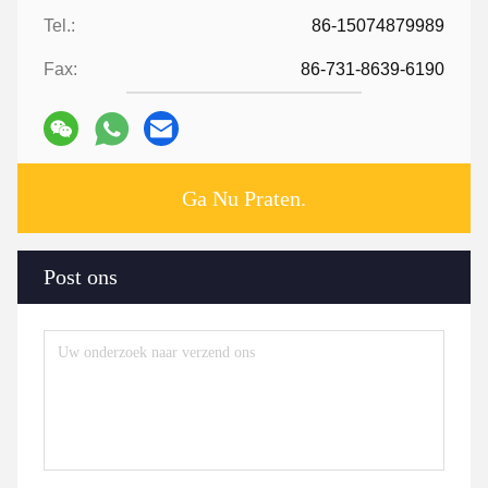
Tel.:
86-15074879989
Fax:
86-731-8639-6190
Ga Nu Praten.
Post ons