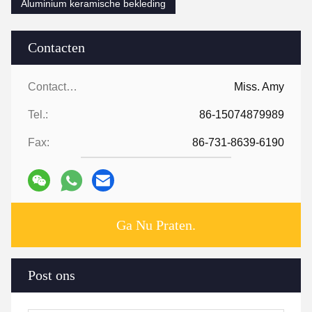
Aluminium keramische bekleding
Contacten
Contacten:
Miss. Amy
Tel.:
86-15074879989
Fax:
86-731-8639-6190
Ga Nu Praten.
Post ons