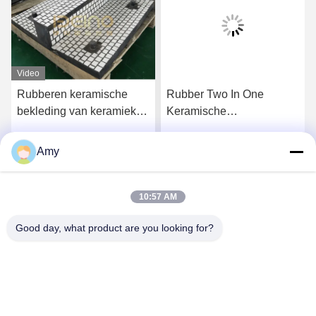
Video
Rubberen keramische
Rubber Two In One
bekleding van keramiek
Keramische
en rubberen composiet
slijtagebestendige voering
met stalen plaat
Dikte 5 mm
Amy
Krijg Beste Prijs
Krijg Beste Prijs
10:57 AM
Good day, what product are you looking for?
Hunan Yibeinuo New Material Co., Ltd.
Amy@ybnceramic.com