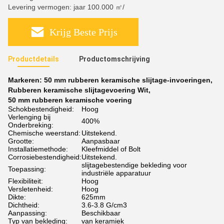
Levering vermogen: jaar 100.000 ㎡/
Krijg Beste Prijs
Productdetails
Productomschrijving
Markeren:
50 mm rubberen keramische slijtage-invoeringen
,
Rubberen keramische slijtagevoering Wit
,
50 mm rubberen keramische voering
Schokbestendigheid:
Hoog
Verlenging bij
400%
Onderbreking:
Chemische weerstand:
Uitstekend.
Grootte:
Aanpasbaar
Installatiemethode:
Kleefmiddel of Bolt
Corrosiebestendigheid:
Uitstekend.
slijtagebestendige bekleding voor
Toepassing:
industriële apparatuur
Flexibiliteit:
Hoog
Versletenheid:
Hoog
Dikte:
625mm
Dichtheid:
3.6-3.8 G/cm3
Aanpassing:
Beschikbaar
Typ van bekleding:
van keramiek