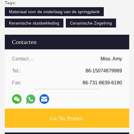
Tags:
Materiaal voor de onderlaag van de springplank
Keramische sluisbekleding
Ceramische Zegelring
Contacten
Contacten:
Miss. Amy
Tel.:
86-15074879989
Fax:
86-731-8639-6190
Ga Nu Praten.