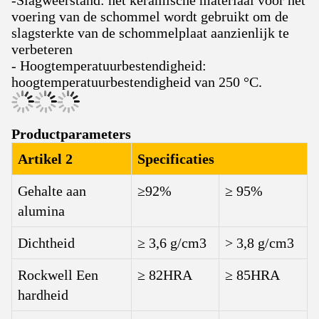
-Slagweerstand: het keramische materiaal voor het
voering van de schommel wordt gebruikt om de
slagsterkte van de schommelplaat aanzienlijk te
verbeteren
- Hoogtemperatuurbestendigheid:
hoogtemperatuurbestendigheid van 250 °C.
Productparameters
Artikel 2
Specificaties
Gehalte aan
≥92%
≥ 95%
alumina
Dichtheid
≥ 3,6 g/cm3
> 3,8 g/cm3
Rockwell Een
≥ 82HRA
≥ 85HRA
hardheid