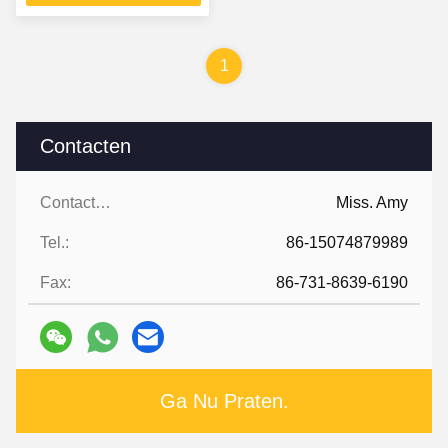
1
Contacten
Contacten:
Miss. Amy
Tel.:
86-15074879989
Fax:
86-731-8639-6190
Ga Nu Praten.