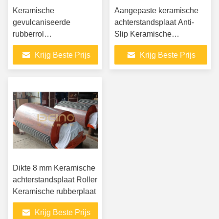
Keramische
Aangepaste keramische
gevulcaniseerde
achterstandsplaat Anti-
rubberrol
Slip Keramische
achterblijvende
achterstandspul
Krijg Beste Prijs
Krijg Beste Prijs
Keramische
achterblijvende katrolen
5x langer leven dan
rubber achterblijvende
voor zware transporters
Dikte 8 mm Keramische
achterstandsplaat Roller
Keramische rubberplaat
Krijg Beste Prijs