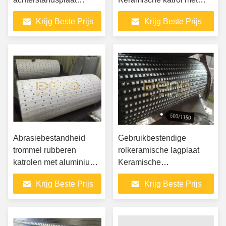
slijtvastheid met
lagplaat
Krijg Beste Prijs
Krijg Beste Prijs
rubbercoating
Abrasiebestandheid
Gebruikbestendige
trommel rubberen
rolkeramische lagplaat
katrolen met aluminium
Keramische
keramische blokken
rubberlagplaat
Krijg Beste Prijs
Krijg Beste Prijs