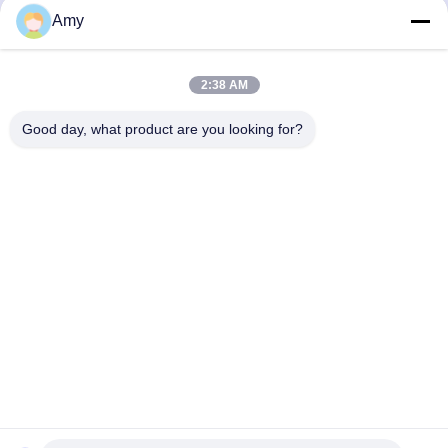
Amy
2:38 AM
Good day, what product are you looking for?
Hunan Yibeinuo New Material Co., Ltd.
Amy@ybnceramic.com
86-15074879989
No. 2, Qingyuan South Road, Langli Industrial Park,
Changsha County, provincie Hunan
De Goede Kwaliteit van China Slijtvaste Ceramische Pijp
Leverancier. Copyright © 2023-2026 Hunan Yibeinuo New