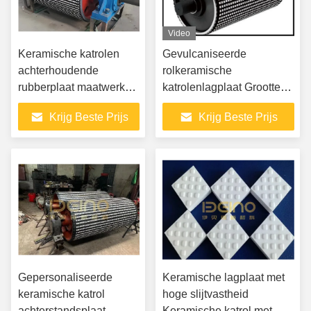
Video
Keramische katrolen
Gevulcaniseerde
achterhoudende
rolkeramische
rubberplaat maatwerk
katrolenlagplaat Grootte
Keramische
20 mm
Krijg Beste Prijs
Krijg Beste Prijs
achterhoudende plaat
Gepersonaliseerde
Keramische lagplaat met
keramische katrol
hoge slijtvastheid
achterstandsplaat
Keramische katrol met