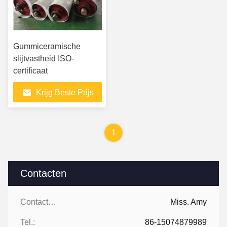
Gummiceramische
slijtvastheid ISO-
certificaat
Krijg Beste Prijs
1
Contacten
Contacten:
Miss. Amy
Tel.:
86-15074879989