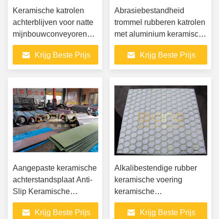
Keramische katrolen
Abrasiebestandheid
achterblijven voor natte
trommel rubberen katrolen
mijnbouwconveyoren
met aluminium keramische
Elacera
blokken
Krijg Beste Prijs
Krijg Beste Prijs
Aangepaste keramische
Alkalibestendige rubber
achterstandsplaat Anti-
keramische voering
Slip Keramische
keramische
achterstandspul
composietrubberplaat
Krijg Beste Prijs
Krijg Beste Prijs