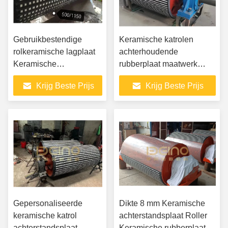
Gebruikbestendige
Keramische katrolen
rolkeramische lagplaat
achterhoudende
Keramische
rubberplaat maatwerk
rubberlagplaat
Keramische
Krijg Beste Prijs
Krijg Beste Prijs
achterhoudende plaat
Gepersonaliseerde
Dikte 8 mm Keramische
keramische katrol
achterstandsplaat Roller
achterstandsplaat
Keramische rubberplaat