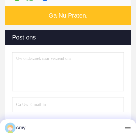
Ga Nu Praten.
Post ons
Amy
Verzend