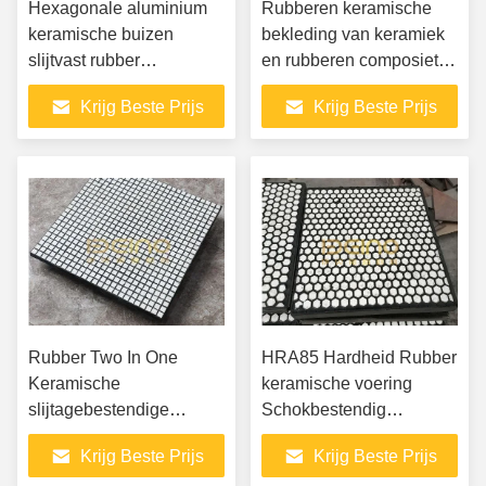
Hexagonale aluminium
Rubberen keramische
keramische buizen
bekleding van keramiek
slijtvast rubber
en rubberen composiet
keramische panelen
met stalen plaat
Krijg Beste Prijs
Krijg Beste Prijs
Rubber Two In One
HRA85 Hardheid Rubber
Keramische
keramische voering
slijtagebestendige
Schokbestendig
voering Dikte 5 mm
keramisch slijtagevoering
Krijg Beste Prijs
Krijg Beste Prijs