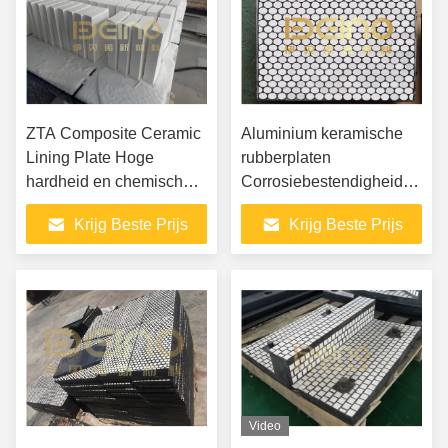
ZTA Composite Ceramic
Aluminium keramische
Lining Plate Hoge
rubberplaten
hardheid en chemische
Corrosiebestendigheid
stabiliteit voor extreme
en hoge
Krijg Beste Prijs
Krijg Beste Prijs
slijtageomgevingen
temperatuurbestendigheid
Video